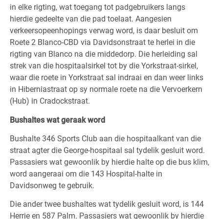
in elke rigting, wat toegang tot padgebruikers langs
hierdie gedeelte van die pad toelaat. Aangesien
verkeersopeenhopings verwag word, is daar besluit om
Roete 2 Blanco-CBD via Davidsonstraat te herlei in die
rigting van Blanco na die middedorp. Die herleiding sal
strek van die hospitaalsirkel tot by die Yorkstraat-sirkel,
waar die roete in Yorkstraat sal indraai en dan weer links
in Hiberniastraat op sy normale roete na die Vervoerkern
(Hub) in Cradockstraat.
Bushaltes wat geraak word
Bushalte 346 Sports Club aan die hospitaalkant van die
straat agter die George-hospitaal sal tydelik gesluit word.
Passasiers wat gewoonlik by hierdie halte op die bus klim,
word aangeraai om die 143 Hospital-halte in
Davidsonweg te gebruik.
Die ander twee bushaltes wat tydelik gesluit word, is 144
Herrie en 587 Palm. Passasiers wat gewoonlik by hierdie