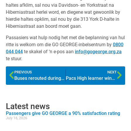
haltes afklim, sal nou via Davidson- en Yorkstraat na
Hiberniastraat herlei word, en diegene wat gewoonlik by
hierdie haltes opklim, sal nou by die 313 York D-halte in
Hiberniastraat aan boord moet gaan.
Passasiers wat hulp nodig het met die beplanning van hul
ritte is welkom om die GO GEORGE-inbelsentrum by
0800
044 044
te skakel of ‘n e-pos aan
info@gogeorge.org.za
te stuur.
PREVIOUS
NEXT
Buses rerouted during road upgrades in CJ Langenhoven Road
Pacs High learner wins GO GEORGE rap competition
Latest news
Passengers give GO GEORGE a 90% satisfaction rating
July 16, 2026