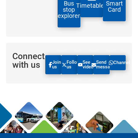
Bus
Smart
Timetables
stop
Card
explorer
Connect
Join
Follow
See
Send
with us
Channel
us
us
videos
message