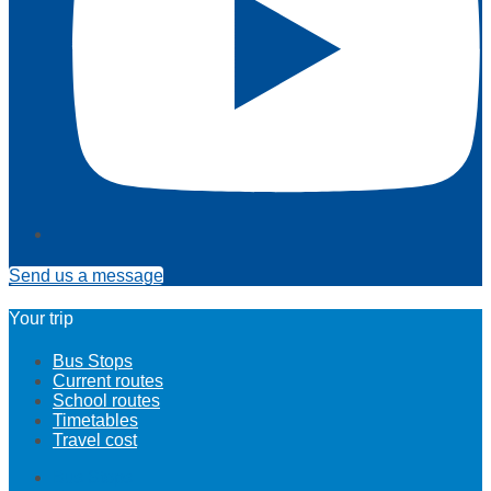
Send us a message
Your trip
Bus Stops
Current routes
School routes
Timetables
Travel cost
Bus Stops