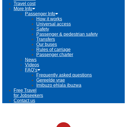
Travel cost
More Info
Passenger Info
How it works
Universal access
Safety
Passenger & pedestrian safety
Transfers
Our buses
Rules of carriage
Passenger charter
News
Videos
FAQ’s
Frequently asked questions
Gereelde vrae
Imibuzo ehlala ibuzwa
Free Travel
for Jobseekers
Contact us