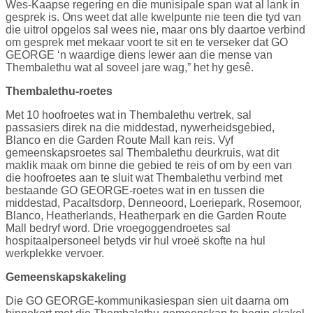
Wes-Kaapse regering en die munisipale span wat al lank in
gesprek is. Ons weet dat alle kwelpunte nie teen die tyd van
die uitrol opgelos sal wees nie, maar ons bly daartoe verbind
om gesprek met mekaar voort te sit en te verseker dat GO
GEORGE ‘n waardige diens lewer aan die mense van
Thembalethu wat al soveel jare wag,” het hy gesê.
Thembalethu-roetes
Met 10 hoofroetes wat in Thembalethu vertrek, sal
passasiers direk na die middestad, nywerheidsgebied,
Blanco en die Garden Route Mall kan reis. Vyf
gemeenskapsroetes sal Thembalethu deurkruis, wat dit
maklik maak om binne die gebied te reis of om by een van
die hoofroetes aan te sluit wat Thembalethu verbind met
bestaande GO GEORGE-roetes wat in en tussen die
middestad, Pacaltsdorp, Denneoord, Loeriepark, Rosemoor,
Blanco, Heatherlands, Heatherpark en die Garden Route
Mall bedryf word. Drie vroegoggendroetes sal
hospitaalpersoneel betyds vir hul vroeë skofte na hul
werkplekke vervoer.
Gemeenskapskakeling
Die GO GEORGE-kommunikasiespan sien uit daarna om