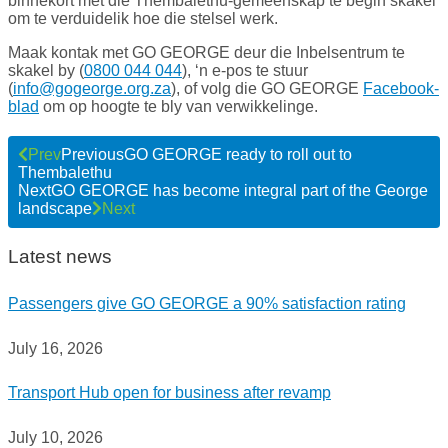
binnekort met die Thembalethu-gemeenskap te begin skakel
om te verduidelik hoe die stelsel werk.
Maak kontak met GO GEORGE deur die Inbelsentrum te
skakel by (
0800 044 044
), ‘n e-pos te stuur
(
info@gogeorge.org.za
), of volg die GO GEORGE
Facebook-
blad
om op hoogte te bly van verwikkelinge.
Prev
Previous
GO GEORGE ready to roll out to
Thembalethu
Next
GO GEORGE has become integral part of the George
landscape
Next
Latest news
Passengers give GO GEORGE a 90% satisfaction rating
July 16, 2026
Transport Hub open for business after revamp
July 10, 2026