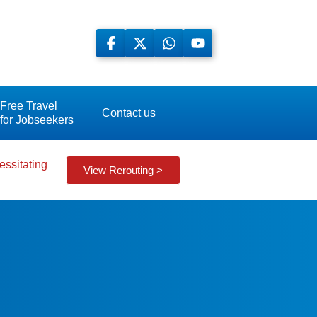
Free Travel
Contact us
for Jobseekers
essitating
View Rerouting >