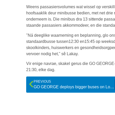
Weens passasiersvolumes wat wissel op verskille
hoofsaaklik deur minibusse bedien, met net drie 
onderneem is. Die minibus dra 13 sittende passas
staande passasiers akkommodeer, en die standaa
"Ná deeglike waarneming en beplanning, glo ons 
standaardbusse tussen12:30 en15:45 op weeksdae
skoolkinders, huiswerkers en gesondheidsorgpers
vervoer nodig het," sê Lakay.
Vir enige navrae, skakel gerus die GO GEORGE-
21:30, elke dag.
PREVIOUS
GO GEORGE deploys bigger buses on Loerie Park route