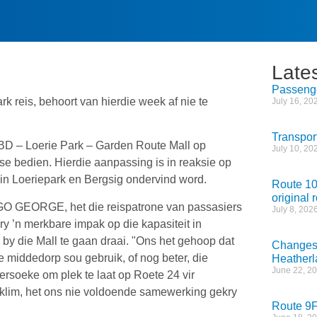
Late
Passenge
reis, behoort van hierdie week af nie te
July 16, 20
Transpor
D – Loerie Park – Garden Route Mall op
July 10, 20
e bedien. Hierdie aanpassing is in reaksie op
in Loeriepark en Bergsig ondervind word.
Route 10
original 
 GO GEORGE, het die reispatrone van passasiers
July 8, 202
y ’n merkbare impak op die kapasiteit in
 by die Mall te gaan draai. "Ons het gehoop dat
Changes 
middedorp sou gebruik, of nog beter, die
Heatherl
June 22, 2
ersoeke om plek te laat op Roete 24 vir
pklim, het ons nie voldoende samewerking gekry
Route 9F