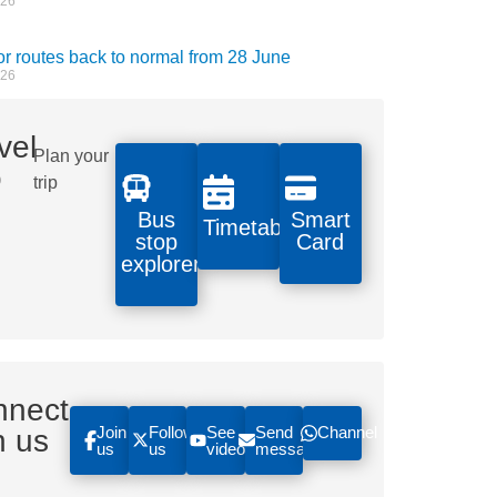
026
 routes back to normal from 28 June
026
vel
Plan your
o
trip
Bus
Smart
Timetables
stop
Card
explorer
nnect
Join
Follow
See
Send
Channel
h us
us
us
videos
message