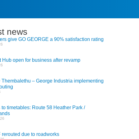
st news
rs give GO GEORGE a 90% satisfaction rating
26
t Hub open for business after revamp
26
 Thembalethu – George Industria implementing
routing
6
to timetables: Route 58 Heather Park /
ands
026
 rerouted due to roadworks