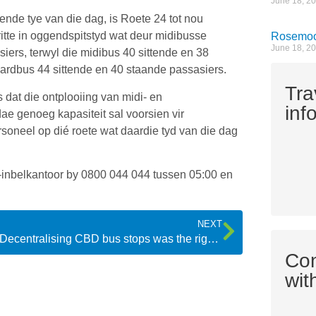
June 18, 2
nde tye van die dag, is Roete 24 tot nou
ritte in oggendspitstyd wat deur midibusse
Rosemoor
June 18, 2
iers, terwyl die midibus 40 sittende en 38
rdbus 44 sittende en 40 staande passasiers.
Tra
dat die ontplooiing van midi- en
inf
 genoeg kapasiteit sal voorsien vir
oneel op dié roete wat daardie tyd van die dag
inbelkantoor by 0800 044 044 tussen 05:00 en
NEXT
Decentralising CBD bus stops was the right thing to do
Co
wit