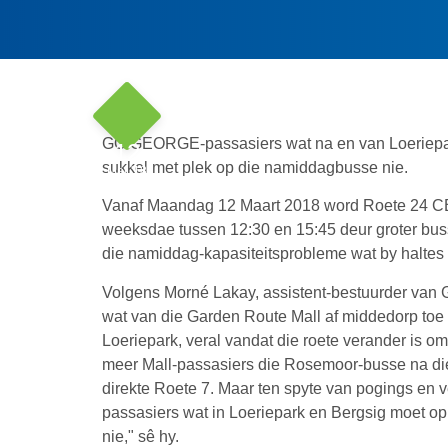
GO GEORGE-passasiers wat na en van Loeriepark 
12
sukkel met plek op die namiddagbusse nie.
Mar '18
Vanaf Maandag 12 Maart 2018 word Roete 24 CB
weeksdae tussen 12:30 en 15:45 deur groter buss
die namiddag-kapasiteitsprobleme wat by haltes 
Volgens Morné Lakay, assistent-bestuurder van
wat van die Garden Route Mall af middedorp toe r
Loeriepark, veral vandat die roete verander is om
meer Mall-passasiers die Rosemoor-busse na die 
direkte Roete 7. Maar ten spyte van pogings en v
passasiers wat in Loeriepark en Bergsig moet o
nie," sê hy.