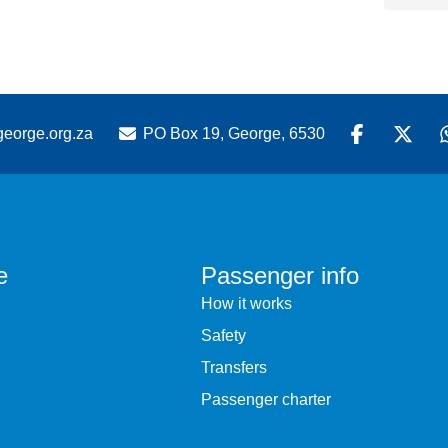
eorge.org.za
PO Box 19, George, 6530
e
Passenger info
How it works
Safety
Transfers
Passenger charter