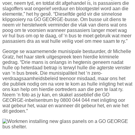
voer, neem tyd, en totdat dit afgehandel is, is passasiers die
slagoffers wat ongerief verduur en blootgestel word aan die
elemente,” het hy gesê. “Dieselfde geld vir die sinnelose
klipgooiery na GO GEORGE-busse. Om busse uit diens te
neem vir herstelwerk verminder die vlak van diens wat ons
poog om te voorsien wanneer passasiers langer moet wag
vir hul bus om op te daag, of ‘n bus te moet gebruik wat meer
passasiers dra as wat hulle veilig voel om mee saam te ry.”
George se waarnemende munisipale bestuurder, dr Michelle
Gratz, het haar sterk uitgespreek teen hierdie kriminele
gedrag. “Drie mans is onlangs in hegtenis geneem nadat
hulle op heterdaad betrap is terwyl hulle die agterste venster
van ‘n bus breek. Die munisipaliteit het ‘n zero-
verdraagsaamheidsbeleid teenoor misdaad, maar ons het
die publiek nodig om na vore te kom as hulle inligting het wat
ons kan help om hierdie oortreders aan die pen te laat ry.
Neem ‘n foto as jy kan, en skakel asseblief die GO
GEORGE-inbelsentrum by 0800 044 044 met inligting oor
wat gebeur het, waar en wanneer dit gebeur het, en wie het
dit gedoen.”