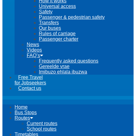
How it works
Universal access
Safety
Passenger & pedestrian safety
Transfers
Our buses
Rules of carriage
Passenger charter
News
Videos
FAQ’s
Frequently asked questions
Gereelde vrae
Imibuzo ehlala ibuzwa
Free Travel
for Jobseekers
Contact us
Home
Bus Stops
Routes
Current routes
School routes
Timetables