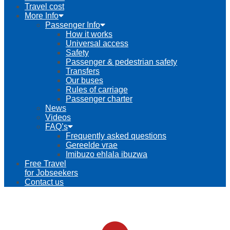
Travel cost
More Info
Passenger Info
How it works
Universal access
Safety
Passenger & pedestrian safety
Transfers
Our buses
Rules of carriage
Passenger charter
News
Videos
FAQ’s
Frequently asked questions
Gereelde vrae
Imibuzo ehlala ibuzwa
Free Travel
for Jobseekers
Contact us