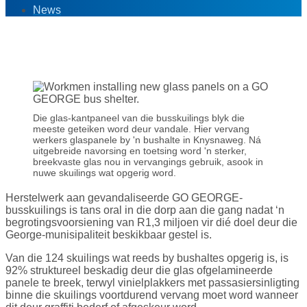
News
4
May '21
Die glas-kantpaneel van die busskuilings blyk die
meeste geteiken word deur vandale. Hier vervang
werkers glaspanele by 'n bushalte in Knysnaweg. Ná
uitgebreide navorsing en toetsing word 'n sterker,
breekvaste glas nou in vervangings gebruik, asook in
nuwe skuilings wat opgerig word.
Herstelwerk aan gevandaliseerde GO GEORGE-
busskuilings is tans oral in die dorp aan die gang nadat ‘n
begrotingsvoorsiening van R1,3 miljoen vir dié doel deur die
George-munisipaliteit beskikbaar gestel is.
Van die 124 skuilings wat reeds by bushaltes opgerig is, is
92% struktureel beskadig deur die glas ofgelamineerde
panele te breek, terwyl vinielplakkers met passasiersinligting
binne die skuilings voortdurend vervang moet word wanneer