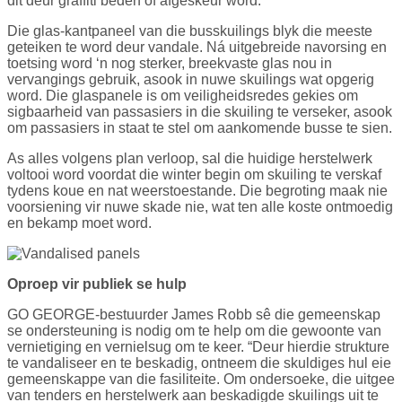
dit deur graffiti bederf of afgeskeur word.
Die glas-kantpaneel van die busskuilings blyk die meeste
geteiken te word deur vandale. Ná uitgebreide navorsing en
toetsing word ‘n nog sterker, breekvaste glas nou in
vervangings gebruik, asook in nuwe skuilings wat opgerig
word. Die glaspanele is om veiligheidsredes gekies om
sigbaarheid van passasiers in die skuiling te verseker, asook
om passasiers in staat te stel om aankomende busse te sien.
As alles volgens plan verloop, sal die huidige herstelwerk
voltooi word voordat die winter begin om skuiling te verskaf
tydens koue en nat weerstoestande. Die begroting maak nie
voorsiening vir nuwe skade nie, wat ten alle koste ontmoedig
en bekamp moet word.
Oproep vir publiek se hulp
GO GEORGE-bestuurder James Robb sê die gemeenskap
se ondersteuning is nodig om te help om die gewoonte van
vernietiging en vernielsug om te keer. “Deur hierdie strukture
te vandaliseer en te beskadig, ontneem die skuldiges hul eie
gemeenskappe van die fasiliteite. Om ondersoeke, die uitgee
van tenders en herstelwerk aan beskadigde skuilings uit te