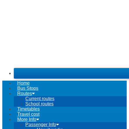
Home
Bus Stops
Routes
Current routes
School routes
Timetables
Travel cost
More Info
Passenger Info