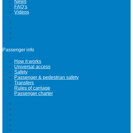
News
FAQ’s
Videos
Home
News
FAQ’s
Videos
Passenger info
How it works
Universal access
Safety
Passenger & pedestrian safety
Transfers
Rules of carriage
Passenger charter
How it works
Universal access
Safety
Passenger & pedestrian safety
Transfers
Rules of carriage