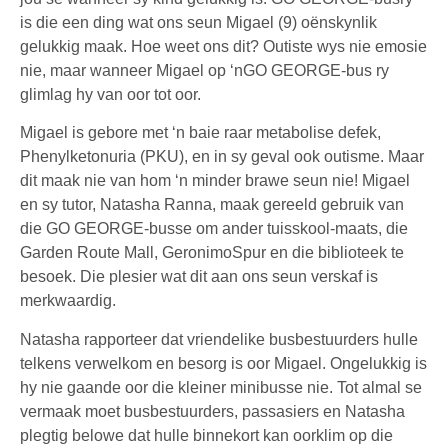
is die een ding wat ons seun Migael (9) oënskynlik
gelukkig maak. Hoe weet ons dit? Outiste wys nie emosie
nie, maar wanneer Migael op ‘nGO GEORGE-bus ry
glimlag hy van oor tot oor.
Migael is gebore met ‘n baie raar metabolise defek,
Phenylketonuria (PKU), en in sy geval ook outisme. Maar
dit maak nie van hom ‘n minder brawe seun nie! Migael
en sy tutor, Natasha Ranna, maak gereeld gebruik van
die GO GEORGE-busse om ander tuisskool-maats, die
Garden Route Mall, GeronimoSpur en die biblioteek te
besoek. Die plesier wat dit aan ons seun verskaf is
merkwaardig.
Natasha rapporteer dat vriendelike busbestuurders hulle
telkens verwelkom en besorg is oor Migael. Ongelukkig is
hy nie gaande oor die kleiner minibusse nie. Tot almal se
vermaak moet busbestuurders, passasiers en Natasha
plegtig belowe dat hulle binnekort kan oorklim op die