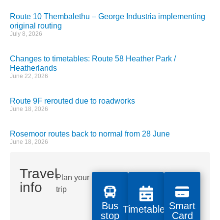
Route 10 Thembalethu – George Industria implementing
original routing
July 8, 2026
Changes to timetables: Route 58 Heather Park /
Heatherlands
June 22, 2026
Route 9F rerouted due to roadworks
June 18, 2026
Rosemoor routes back to normal from 28 June
June 18, 2026
Travel
Plan your
info
trip
Bus
Smart
Timetables
stop
Card