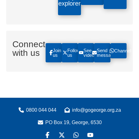
explorer
Connect
Join
Follow
See
Send
with us
Channel
us
us
videos
message
0800 044 044
info@gogeorge.org.za
PO Box 19, George, 6530