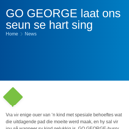
GO GEORGE laat ons
seun se hart sing
Home
News
19
Nov '15
Vra vir enige ouer van ‘n kind met spesiale behoeftes wat
die uitdagende pad die moeite werd maak, en hy sal vir
jou sê wanneer sy kind gelukkig is. GO GEORGE-busry