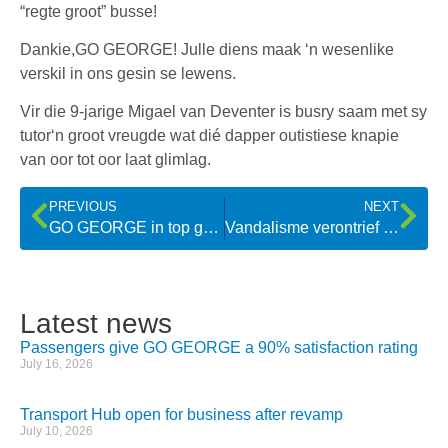
“regte groot” busse!
Dankie,GO GEORGE! Julle diens maak ‘n wesenlike
verskil in ons gesin se lewens.
Vir die 9-jarige Migael van Deventer is busry saam met sy
tutor‘n groot vreugde wat dié dapper outistiese knapie
van oor tot oor laat glimlag.
PREVIOUS
NEXT
GO GEORGE in top gear for special needs
Vandalisme verontrief hele gemeenskap
Latest news
Passengers give GO GEORGE a 90% satisfaction rating
July 16, 2026
Transport Hub open for business after revamp
July 10, 2026