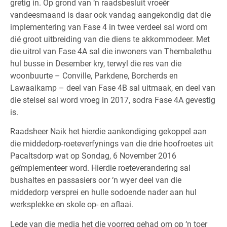
gretig in. Op grond van ‘n raadsbesluit vroeër
vandeesmaand is daar ook vandag aangekondig dat die
implementering van Fase 4 in twee verdeel sal word om
dié groot uitbreiding van die diens te akkommodeer. Met
die uitrol van Fase 4A sal die inwoners van Thembalethu
hul busse in Desember kry, terwyl die res van die
woonbuurte – Conville, Parkdene, Borcherds en
Lawaaikamp – deel van Fase 4B sal uitmaak, en deel van
die stelsel sal word vroeg in 2017, sodra Fase 4A gevestig
is.
Raadsheer Naik het hierdie aankondiging gekoppel aan
die middedorp-roeteverfynings van die drie hoofroetes uit
Pacaltsdorp wat op Sondag, 6 November 2016
geïmplementeer word. Hierdie roeteverandering sal
bushaltes en passasiers oor ‘n wyer deel van die
middedorp versprei en hulle sodoende nader aan hul
werksplekke en skole op- en aflaai.
Lede van die media het die voorreg gehad om op ‘n toer