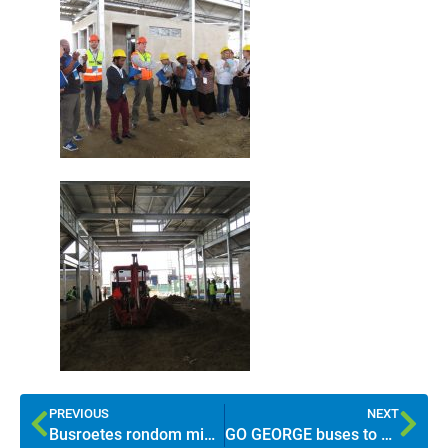
PREVIOUS
NEXT
Busroetes rondom middedorp uitgebrei
GO GEORGE buses to Thembalethu on 11 December