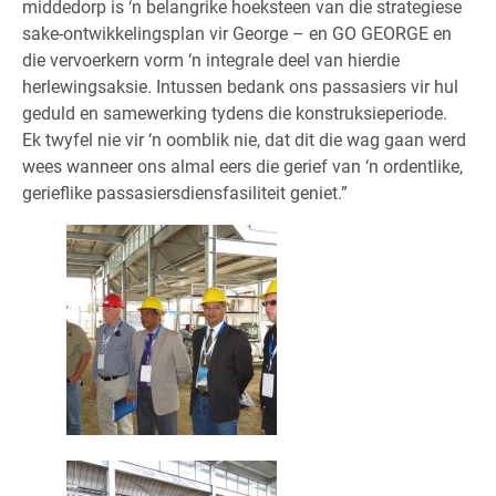
middedorp is ‘n belangrike hoeksteen van die strategiese
sake-ontwikkelingsplan vir George – en GO GEORGE en
die vervoerkern vorm ‘n integrale deel van hierdie
herlewingsaksie. Intussen bedank ons passasiers vir hul
geduld en samewerking tydens die konstruksieperiode.
Ek twyfel nie vir ‘n oomblik nie, dat dit die wag gaan werd
wees wanneer ons almal eers die gerief van ‘n ordentlike,
gerieflike passasiersdiensfasiliteit geniet.”