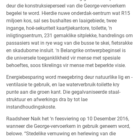
deur die konstruksieperseel van die George-vervoerkern
begelei te word. Hierdie nuwe onderdak-sentrum wat R15
miljoen kos, sal ses bushaltes en laaigebiede, twee
ingange, hoë-sekuriteit kaartjiekantore, toilette, ‘n
inligtingsentrum, 231 gemaklike sitplekke, handrelings om
passasiers wat in rye wag van die busse te skei, fietsrakke
en skadubome insluit. ‘n Belangrike ontwerpbeginsel is
die universele toeganklikheid vir mense met spesiale
behoeftes, soos tikrelings vir mense met beperkte visie.
Energiebesparing word meegebring deur natuurlike lig en -
ventilasie te gebruik, en lae waterverbruik-toilette kry
punte aan die groen kant. Die gegalvaniseerde staal-
struktuur en afwerkings dra by tot lae
instandhoudingskoste.
Raadsheer Naik het ‘n feesviering op 10 Desember 2016,
wanneer die George-vervoerkern in gebruik geneem word,
belowe. “Stedelike vernuwing en herlewing van die