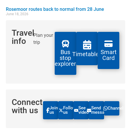
Rosemoor routes back to normal from 28 June
June 18, 2026
Travel
Plan your
info
trip
Bus
Smart
Timetables
stop
Card
explorer
Connect
Join
Follow
See
Send
with us
Channel
us
us
videos
message